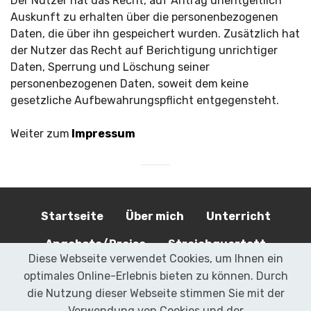
Der Nutzer hat das Recht, auf Antrag unentgeltlich
Auskunft zu erhalten über die personenbezogenen
Daten, die über ihn gespeichert wurden. Zusätzlich hat
der Nutzer das Recht auf Berichtigung unrichtiger
Daten, Sperrung und Löschung seiner
personenbezogenen Daten, soweit dem keine
gesetzliche Aufbewahrungspflicht entgegensteht.
Weiter zum
Impressum
Startseite
Über mich
Unterricht
Angebote/Preise
Streichquartett
Diese Webseite verwendet Cookies, um Ihnen ein
Kontakt
Datenschutzhinweis
optimales Online-Erlebnis bieten zu können. Durch
die Nutzung dieser Webseite stimmen Sie mit der
Impressum
Verwendung von Cookies und der